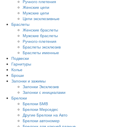
Ручного плетения
Женские цепи
Мужские цепи
Цепи эксклюзивные
Браслеты
Женские браслеты
Мужские браслеты
Ручного-плетения
Браслеты эксклюзив
Браслеты именные
Подвески
Гарнитуры
Колье
Броши
Запонки и зажимы
Запонки Эксклюзив
Запонки с инициалами
Брелоки
Брелоки БМВ
Брелоки Мерседес
Другие Брелоки на Авто
Брелоки автономер
Брелоки для ключей разные