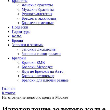
Браслеты
Женские браслеты
Мужские браслеты
Ручного-плетения
Браслеты эксклюзив
Браслеты именные
Подвески
Гарнитуры
Колье
Броши
Запонки и зажимы
Запонки Эксклюзив
Запонки с инициалами
Брелоки
Брелоки БМВ
Брелоки Мерседес
Другие Брелоки на Авто
Брелоки автономер
Брелоки для ключей разные
Главная
Каталог
Изготовление золотого колье в Москве
Изготовление золотого колье