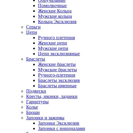
Обручальные
Помолвочные
Женские Кольца
Мужские кольца
Кольца Эксклюзив
Серьги
Цепи
Ручного плетения
Женские цепи
Мужские цепи
Цепи эксклюзивные
Браслеты
Женские браслеты
Мужские браслеты
Ручного-плетения
Браслеты эксклюзив
Браслеты именные
Подвески
Кресты, иконки, ладанки
Гарнитуры
Колье
Броши
Запонки и зажимы
Запонки Эксклюзив
Запонки с инициалами