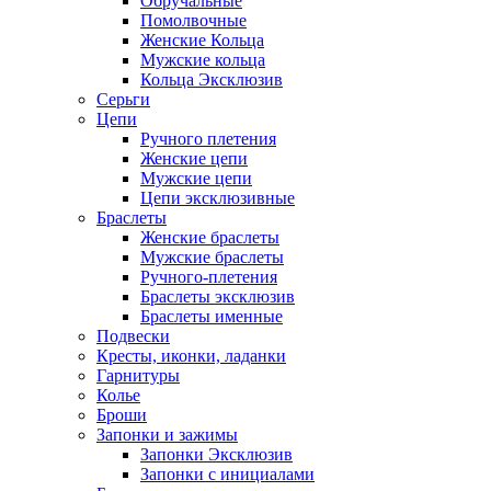
Обручальные
Помолвочные
Женские Кольца
Мужские кольца
Кольца Эксклюзив
Серьги
Цепи
Ручного плетения
Женские цепи
Мужские цепи
Цепи эксклюзивные
Браслеты
Женские браслеты
Мужские браслеты
Ручного-плетения
Браслеты эксклюзив
Браслеты именные
Подвески
Кресты, иконки, ладанки
Гарнитуры
Колье
Броши
Запонки и зажимы
Запонки Эксклюзив
Запонки с инициалами