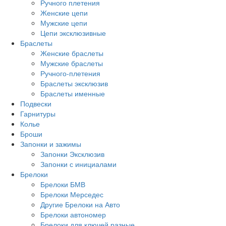
Ручного плетения
Женские цепи
Мужские цепи
Цепи эксклюзивные
Браслеты
Женские браслеты
Мужские браслеты
Ручного-плетения
Браслеты эксклюзив
Браслеты именные
Подвески
Гарнитуры
Колье
Броши
Запонки и зажимы
Запонки Эксклюзив
Запонки с инициалами
Брелоки
Брелоки БМВ
Брелоки Мерседес
Другие Брелоки на Авто
Брелоки автономер
Брелоки для ключей разные