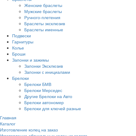
Женские браслеты
Мужские браслеты
Ручного-плетения
Браслеты эксклюзив
Браслеты именные
Подвески
Гарнитуры
Колье
Броши
Запонки и зажимы
Запонки Эксклюзив
Запонки с инициалами
Брелоки
Брелоки БМВ
Брелоки Мерседес
Другие Брелоки на Авто
Брелоки автономер
Брелоки для ключей разные
Главная
Каталог
Изготовление колец на заказ
Изготовление обручальных колец из золота