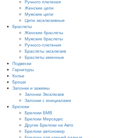
Ручного плетения
Женские цепи
Мужские цепи
Цепи эксклюзивные
Браслеты
Женские браслеты
Мужские браслеты
Ручного-плетения
Браслеты эксклюзив
Браслеты именные
Подвески
Гарнитуры
Колье
Броши
Запонки и зажимы
Запонки Эксклюзив
Запонки с инициалами
Брелоки
Брелоки БМВ
Брелоки Мерседес
Другие Брелоки на Авто
Брелоки автономер
Брелоки для ключей разные