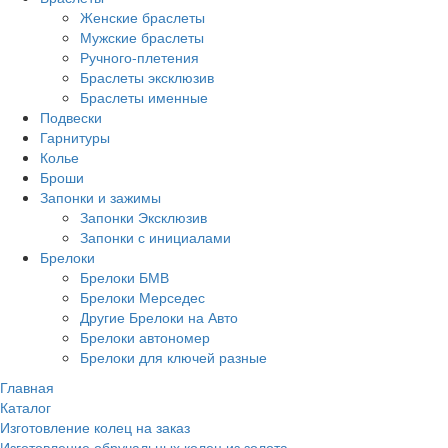
Женские браслеты
Мужские браслеты
Ручного-плетения
Браслеты эксклюзив
Браслеты именные
Подвески
Гарнитуры
Колье
Броши
Запонки и зажимы
Запонки Эксклюзив
Запонки с инициалами
Брелоки
Брелоки БМВ
Брелоки Мерседес
Другие Брелоки на Авто
Брелоки автономер
Брелоки для ключей разные
Главная
Каталог
Изготовление колец на заказ
Изготовление обручальных колец из золота