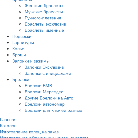
Женские браслеты
Мужские браслеты
Ручного-плетения
Браслеты эксклюзив
Браслеты именные
Подвески
Гарнитуры
Колье
Броши
Запонки и зажимы
Запонки Эксклюзив
Запонки с инициалами
Брелоки
Брелоки БМВ
Брелоки Мерседес
Другие Брелоки на Авто
Брелоки автономер
Брелоки для ключей разные
Главная
Каталог
Изготовление колец на заказ
Изготовление обручальных колец из золота