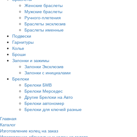
Женские браслеты
Мужские браслеты
Ручного-плетения
Браслеты эксклюзив
Браслеты именные
Подвески
Гарнитуры
Колье
Броши
Запонки и зажимы
Запонки Эксклюзив
Запонки с инициалами
Брелоки
Брелоки БМВ
Брелоки Мерседес
Другие Брелоки на Авто
Брелоки автономер
Брелоки для ключей разные
Главная
Каталог
Изготовление колец на заказ
Изготовление обручальных колец из золота