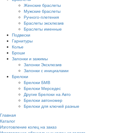
Женские браслеты
Мужские браслеты
Ручного-плетения
Браслеты эксклюзив
Браслеты именные
Подвески
Гарнитуры
Колье
Броши
Запонки и зажимы
Запонки Эксклюзив
Запонки с инициалами
Брелоки
Брелоки БМВ
Брелоки Мерседес
Другие Брелоки на Авто
Брелоки автономер
Брелоки для ключей разные
Главная
Каталог
Изготовление колец на заказ
Изготовление обручальных колец из золота