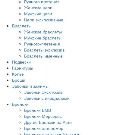
Ручного плетения
Женские цепи
Мужские цепи
Цепи эксклюзивные
Браслеты
Женские браслеты
Мужские браслеты
Ручного-плетения
Браслеты эксклюзив
Браслеты именные
Подвески
Гарнитуры
Колье
Броши
Запонки и зажимы
Запонки Эксклюзив
Запонки с инициалами
Брелоки
Брелоки БМВ
Брелоки Мерседес
Другие Брелоки на Авто
Брелоки автономер
Брелоки для ключей разные