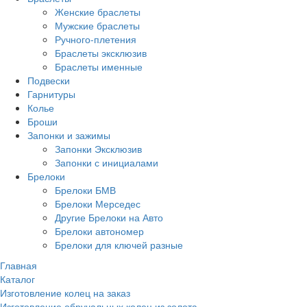
Женские браслеты
Мужские браслеты
Ручного-плетения
Браслеты эксклюзив
Браслеты именные
Подвески
Гарнитуры
Колье
Броши
Запонки и зажимы
Запонки Эксклюзив
Запонки с инициалами
Брелоки
Брелоки БМВ
Брелоки Мерседес
Другие Брелоки на Авто
Брелоки автономер
Брелоки для ключей разные
Главная
Каталог
Изготовление колец на заказ
Изготовление обручальных колец из золота