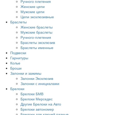
Ручного плетения
Женские цепи
Мужские цепи
Цепи эксклюзивные
Браслеты
Женские браслеты
Мужские браслеты
Ручного-плетения
Браслеты эксклюзив
Браслеты именные
Подвески
Гарнитуры
Колье
Броши
Запонки и зажимы
Запонки Эксклюзив
Запонки с инициалами
Брелоки
Брелоки БМВ
Брелоки Мерседес
Другие Брелоки на Авто
Брелоки автономер
Брелоки для ключей разные