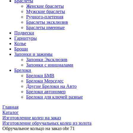
Браслеты
Женские браслеты
Мужские браслеты
Ручного-плетения
Браслеты эксклюзив
Браслеты именные
Подвески
Гарнитуры
Колье
Броши
Запонки и зажимы
Запонки Эксклюзив
Запонки с инициалами
Брелоки
Брелоки БМВ
Брелоки Мерседес
Другие Брелоки на Авто
Брелоки автономер
Брелоки для ключей разные
Главная
Каталог
Изготовление колец на заказ
Изготовление обручальных колец из золота
Обручальное кольцо на заказ obr 71