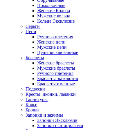
Обручальные
Помолвочные
Женские Кольца
Мужские кольца
Кольца Эксклюзив
Серьги
Цепи
Ручного плетения
Женские цепи
Мужские цепи
Цепи эксклюзивные
Браслеты
Женские браслеты
Мужские браслеты
Ручного-плетения
Браслеты эксклюзив
Браслеты именные
Подвески
Кресты, иконки, ладанки
Гарнитуры
Колье
Броши
Запонки и зажимы
Запонки Эксклюзив
Запонки с инициалами