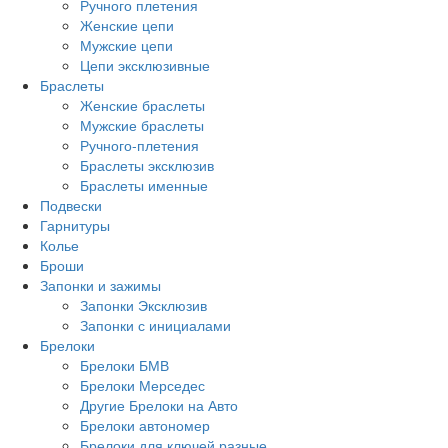
Ручного плетения
Женские цепи
Мужские цепи
Цепи эксклюзивные
Браслеты
Женские браслеты
Мужские браслеты
Ручного-плетения
Браслеты эксклюзив
Браслеты именные
Подвески
Гарнитуры
Колье
Броши
Запонки и зажимы
Запонки Эксклюзив
Запонки с инициалами
Брелоки
Брелоки БМВ
Брелоки Мерседес
Другие Брелоки на Авто
Брелоки автономер
Брелоки для ключей разные