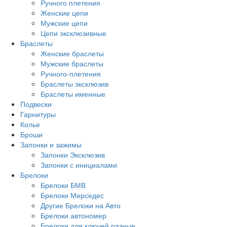
Ручного плетения
Женские цепи
Мужские цепи
Цепи эксклюзивные
Браслеты
Женские браслеты
Мужские браслеты
Ручного-плетения
Браслеты эксклюзив
Браслеты именные
Подвески
Гарнитуры
Колье
Броши
Запонки и зажимы
Запонки Эксклюзив
Запонки с инициалами
Брелоки
Брелоки БМВ
Брелоки Мерседес
Другие Брелоки на Авто
Брелоки автономер
Брелоки для ключей разные