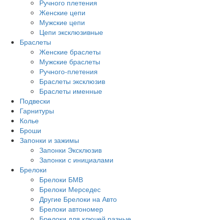
Ручного плетения
Женские цепи
Мужские цепи
Цепи эксклюзивные
Браслеты
Женские браслеты
Мужские браслеты
Ручного-плетения
Браслеты эксклюзив
Браслеты именные
Подвески
Гарнитуры
Колье
Броши
Запонки и зажимы
Запонки Эксклюзив
Запонки с инициалами
Брелоки
Брелоки БМВ
Брелоки Мерседес
Другие Брелоки на Авто
Брелоки автономер
Брелоки для ключей разные