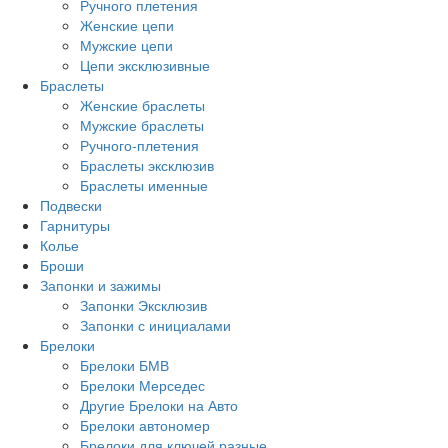
Ручного плетения
Женские цепи
Мужские цепи
Цепи эксклюзивные
Браслеты
Женские браслеты
Мужские браслеты
Ручного-плетения
Браслеты эксклюзив
Браслеты именные
Подвески
Гарнитуры
Колье
Броши
Запонки и зажимы
Запонки Эксклюзив
Запонки с инициалами
Брелоки
Брелоки БМВ
Брелоки Мерседес
Другие Брелоки на Авто
Брелоки автономер
Брелоки для ключей разные