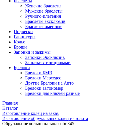
Браслеты
Женские браслеты
Мужские браслеты
Ручного-плетения
Браслеты эксклюзив
Браслеты именные
Подвески
Гарнитуры
Колье
Броши
Запонки и зажимы
Запонки Эксклюзив
Запонки с инициалами
Брелоки
Брелоки БМВ
Брелоки Мерседес
Другие Брелоки на Авто
Брелоки автономер
Брелоки для ключей разные
Главная
Каталог
Изготовление колец на заказ
Изготовление обручальных колец из золота
Обручальное кольцо на заказ obr 345