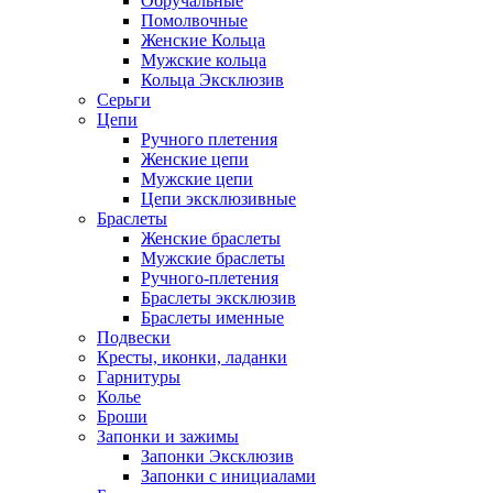
Обручальные
Помолвочные
Женские Кольца
Мужские кольца
Кольца Эксклюзив
Серьги
Цепи
Ручного плетения
Женские цепи
Мужские цепи
Цепи эксклюзивные
Браслеты
Женские браслеты
Мужские браслеты
Ручного-плетения
Браслеты эксклюзив
Браслеты именные
Подвески
Кресты, иконки, ладанки
Гарнитуры
Колье
Броши
Запонки и зажимы
Запонки Эксклюзив
Запонки с инициалами