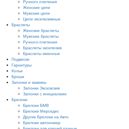
Ручного плетения
Женские цепи
Мужские цепи
Цепи эксклюзивные
Браслеты
Женские браслеты
Мужские браслеты
Ручного-плетения
Браслеты эксклюзив
Браслеты именные
Подвески
Гарнитуры
Колье
Броши
Запонки и зажимы
Запонки Эксклюзив
Запонки с инициалами
Брелоки
Брелоки БМВ
Брелоки Мерседес
Другие Брелоки на Авто
Брелоки автономер
Брелоки для ключей разные