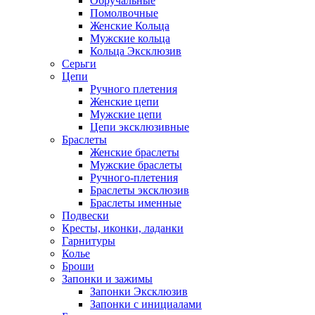
Обручальные
Помолвочные
Женские Кольца
Мужские кольца
Кольца Эксклюзив
Серьги
Цепи
Ручного плетения
Женские цепи
Мужские цепи
Цепи эксклюзивные
Браслеты
Женские браслеты
Мужские браслеты
Ручного-плетения
Браслеты эксклюзив
Браслеты именные
Подвески
Кресты, иконки, ладанки
Гарнитуры
Колье
Броши
Запонки и зажимы
Запонки Эксклюзив
Запонки с инициалами