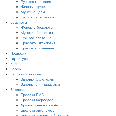
Ручного плетения
Женские цепи
Мужские цепи
Цепи эксклюзивные
Браслеты
Женские браслеты
Мужские браслеты
Ручного-плетения
Браслеты эксклюзив
Браслеты именные
Подвески
Гарнитуры
Колье
Броши
Запонки и зажимы
Запонки Эксклюзив
Запонки с инициалами
Брелоки
Брелоки БМВ
Брелоки Мерседес
Другие Брелоки на Авто
Брелоки автономер
Брелоки для ключей разные