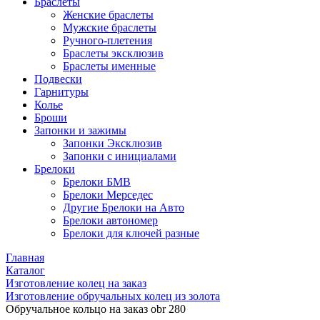
Браслеты
Женские браслеты
Мужские браслеты
Ручного-плетения
Браслеты эксклюзив
Браслеты именные
Подвески
Гарнитуры
Колье
Броши
Запонки и зажимы
Запонки Эксклюзив
Запонки с инициалами
Брелоки
Брелоки БМВ
Брелоки Мерседес
Другие Брелоки на Авто
Брелоки автономер
Брелоки для ключей разные
Главная
Каталог
Изготовление колец на заказ
Изготовление обручальных колец из золота
Обручальное кольцо на заказ obr 280