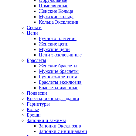
Обручальные
Помолвочные
Женские Кольца
Мужские кольца
Кольца Эксклюзив
Серьги
Цепи
Ручного плетения
Женские цепи
Мужские цепи
Цепи эксклюзивные
Браслеты
Женские браслеты
Мужские браслеты
Ручного-плетения
Браслеты эксклюзив
Браслеты именные
Подвески
Кресты, иконки, ладанки
Гарнитуры
Колье
Броши
Запонки и зажимы
Запонки Эксклюзив
Запонки с инициалами