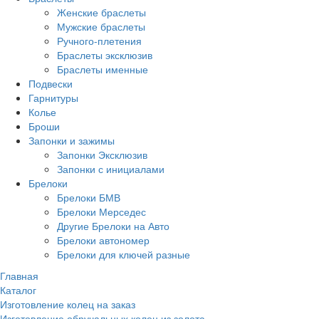
Женские браслеты
Мужские браслеты
Ручного-плетения
Браслеты эксклюзив
Браслеты именные
Подвески
Гарнитуры
Колье
Броши
Запонки и зажимы
Запонки Эксклюзив
Запонки с инициалами
Брелоки
Брелоки БМВ
Брелоки Мерседес
Другие Брелоки на Авто
Брелоки автономер
Брелоки для ключей разные
Главная
Каталог
Изготовление колец на заказ
Изготовление обручальных колец из золота