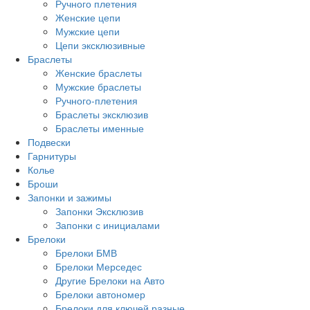
Ручного плетения
Женские цепи
Мужские цепи
Цепи эксклюзивные
Браслеты
Женские браслеты
Мужские браслеты
Ручного-плетения
Браслеты эксклюзив
Браслеты именные
Подвески
Гарнитуры
Колье
Броши
Запонки и зажимы
Запонки Эксклюзив
Запонки с инициалами
Брелоки
Брелоки БМВ
Брелоки Мерседес
Другие Брелоки на Авто
Брелоки автономер
Брелоки для ключей разные